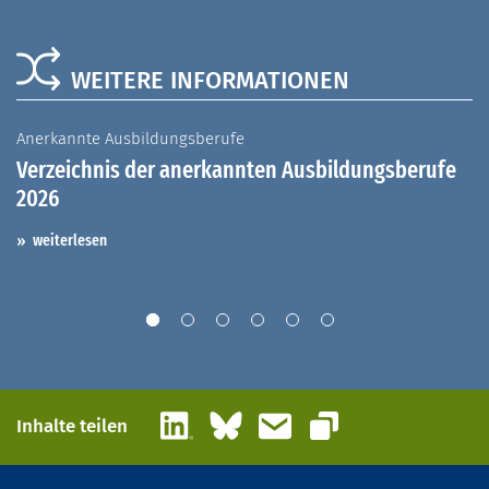
WEITERE INFORMATIONEN
Anerkannte Ausbildungsberufe
A
Verzeichnis der anerkannten Ausbildungsberufe
G
2026
A
I
weiterlesen
LinkedIn
Bluesky
E-Mail
Inhalte teilen
Link kopieren