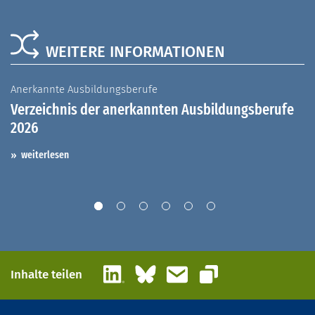
WEITERE INFORMATIONEN
Anerkannte Ausbildungsberufe
A
Verzeichnis der anerkannten Ausbildungsberufe
G
2026
A
I
weiterlesen
LinkedIn
Bluesky
E-Mail
Inhalte teilen
Link kopieren