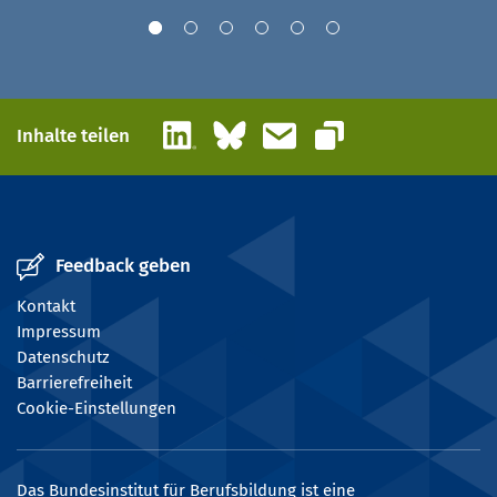
LinkedIn
Bluesky
E-Mail
Inhalte teilen
Link kopieren
Feedback geben
Kontakt
Impressum
Datenschutz
Barrierefreiheit
Cookie-Einstellungen
Das Bundesinstitut für Berufsbildung ist eine