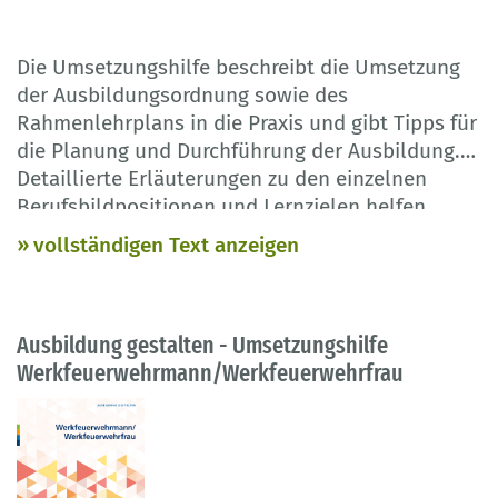
Die Umsetzungshilfe beschreibt die Umsetzung
der Ausbildungsordnung sowie des
Rahmenlehrplans in die Praxis und gibt Tipps für
die Planung und Durchführung der Ausbildung.
Detaillierte Erläuterungen zu den einzelnen
Berufsbildpositionen und Lernzielen helfen
Ausbildenden bei der Vermittlung der Inhalte.
vollständigen Text anzeigen
Darüber hinaus liefert die Publikation Beispiele
für die Umsetzung von Lernfeldern in
Lernsituationen und für schriftliche und
Ausbildung gestalten - Umsetzungshilfe
praktische Prüfungsaufgaben.
Werkfeuerwehrmann/Werkfeuerwehrfrau
Die Umsetzungshilfe basiert auf der Verordnung
vom 22. Mai 2015.