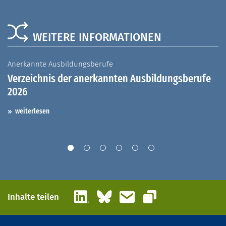
WEITERE INFORMATIONEN
Anerkannte Ausbildungsberufe
A
Verzeichnis der anerkannten Ausbildungsberufe
G
2026
A
I
weiterlesen
LinkedIn
Bluesky
E-Mail
Inhalte teilen
Link kopieren