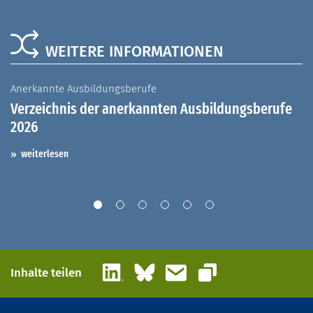
WEITERE INFORMATIONEN
Anerkannte Ausbildungsberufe
A
Verzeichnis der anerkannten Ausbildungsberufe
G
2026
A
I
weiterlesen
LinkedIn
Bluesky
E-Mail
Inhalte teilen
Link kopieren