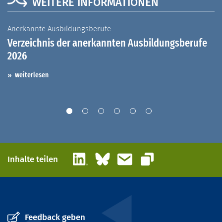
WEITERE INFORMATIONEN
Anerkannte Ausbildungsberufe
A
Verzeichnis der anerkannten Ausbildungsberufe
G
2026
A
I
weiterlesen
LinkedIn
Bluesky
E-Mail
Inhalte teilen
Link kopieren
Feedback geben