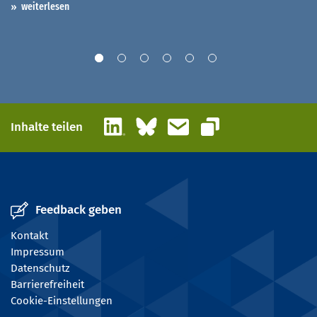
weiterlesen
LinkedIn
Bluesky
E-Mail
Inhalte teilen
Link kopieren
Feedback geben
Kontakt
Impressum
Datenschutz
Barrierefreiheit
Cookie-Einstellungen