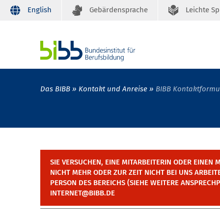
English
Gebärdensprache
Leichte S
Das BIBB
Kontakt und Anreise
BIBB Kontaktformu
SIE VERSUCHEN, EINE MITARBEITERIN ODER EINEN M
NICHT MEHR ODER ZUR ZEIT NICHT BEI UNS ARBEITE
PERSON DES BEREICHS (SIEHE WEITERE ANSPRECHP
INTERNET@BIBB.DE