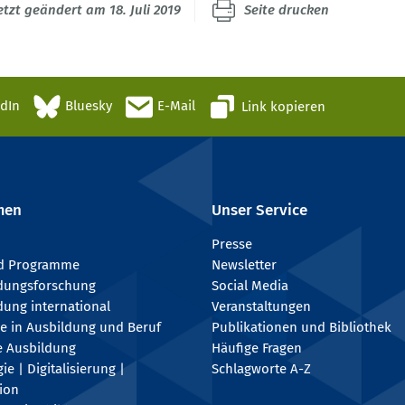
etzt geändert am 18. Juli 2019
Seite drucken
edIn
Bluesky
E-Mail
Link kopieren
men
Unser Service
Presse
nd Programme
Newsletter
ldungsforschung
Social Media
dung international
Veranstaltungen
e in Ausbildung und Beruf
Publikationen und Bibliothek
e Ausbildung
Häufige Fragen
e | Digitalisierung |
Schlagworte A-Z
tion