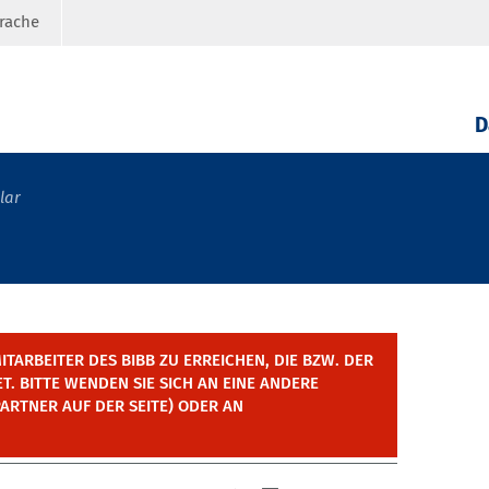
prache
D
lar
ITARBEITER DES BIBB ZU ERREICHEN, DIE BZW. DER
T. BITTE WENDEN SIE SICH AN EINE ANDERE
ARTNER AUF DER SEITE) ODER AN