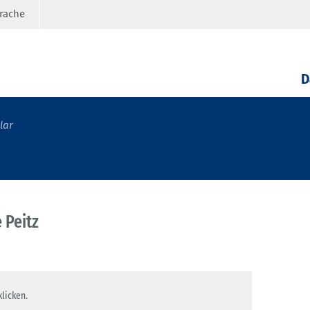
prache
D
lar
 Peitz
klicken.