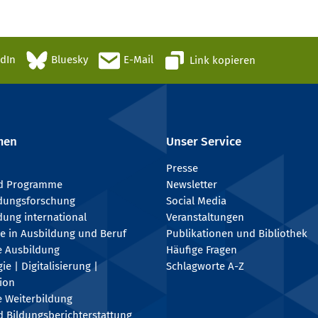
edIn
Bluesky
E-Mail
Link kopieren
men
Unser Service
Presse
nd Programme
Newsletter
ldungsforschung
Social Media
dung international
Veranstaltungen
e in Ausbildung und Beruf
Publikationen und Bibliothek
e Ausbildung
Häufige Fragen
e | Digitalisierung |
Schlagworte A-Z
tion
e Weiterbildung
 Bildungsberichterstattung