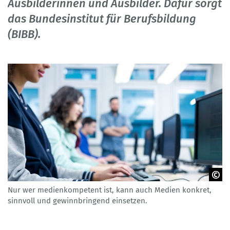
Ausbilderinnen und Ausbilder. Dafür sorgt
das Bundesinstitut für Berufsbildung
(BIBB).
Nur wer medienkompetent ist, kann auch Medien konkret,
© Photographee.eu - stock.adobe.com
sinnvoll und gewinnbringend einsetzen.