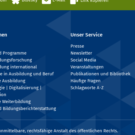
edIn
Bluesky
E-Mail
Link kopieren
men
Unser Service
Presse
nd Programme
Newsletter
ldungsforschung
Social Media
dung international
Veranstaltungen
e in Ausbildung und Beruf
Publikationen und Bibliothek
e Ausbildung
Häufige Fragen
e | Digitalisierung |
Schlagworte A-Z
tion
e Weiterbildung
 Bildungsberichterstattung
nmittelbare, rechtsfähige Anstalt des öffentlichen Rechts.