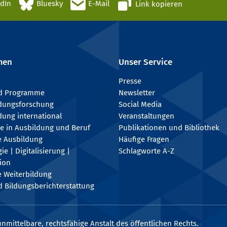
edIn
Bluesky
E-Mail
Link kopieren
men
Unser Service
Presse
nd Programme
Newsletter
ldungsforschung
Social Media
dung international
Veranstaltungen
e in Ausbildung und Beruf
Publikationen und Bibliothek
e Ausbildung
Häufige Fragen
e | Digitalisierung |
Schlagworte A-Z
tion
e Weiterbildung
 Bildungsberichterstattung
nmittelbare, rechtsfähige Anstalt des öffentlichen Rechts.