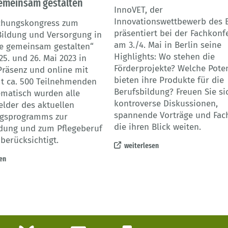
gemeinsam gestalten
InnoVET, der
Innovationswettbewerb des 
chungskongress zum
präsentiert bei der Fachkonf
ildung und Versorgung in
am 3./4. Mai in Berlin seine
ge gemeinsam gestalten“
Highlights: Wo stehen die
5. und 26. Mai 2023 in
Förderprojekte? Welche Poten
Präsenz und online mit
bieten ihre Produkte für die
t ca. 500 Teilnehmenden
Berufsbildung? Freuen Sie si
ematisch wurden alle
kontroverse Diskussionen,
lder des aktuellen
spannende Vorträge und Fac
gsprogramms zur
die ihren Blick weiten.
ldung und zum Pflegeberuf
berücksichtigt.
weiterlesen
en