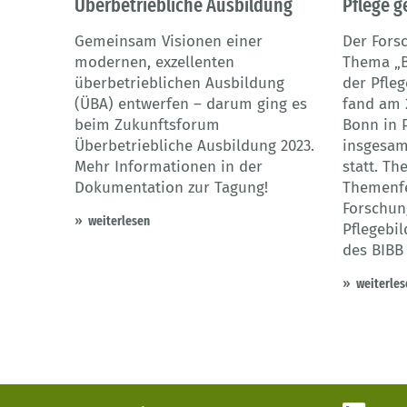
Überbetriebliche Ausbildung
Pflege 
Gemeinsam Visionen einer
Der Fors
modernen, exzellenten
Thema „B
überbetrieblichen Ausbildung
der Pfle
(ÜBA) entwerfen – darum ging es
fand am 2
beim Zukunftsforum
Bonn in 
Überbetriebliche Ausbildung 2023.
insgesam
Mehr Informationen in der
statt. Th
Dokumentation zur Tagung!
Themenfe
Forschun
weiterlesen
Pflegebi
des BIBB 
weiterles