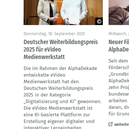
© Katharina Koch, Arbeit und Leben
© fotoinf
Donnerstag, 18. September 2025
Mittwoch, 
Berlin-Brandenburg
Deutscher Weiterbildungspreis
Neuer F
2025 für eVideo
AlphaDe
Medienwerkstatt
Seit dem 
Fördersc
Die im Rahmen der AlphaDekade
„Grundbi
entwickelte eVideo
AlphaDek
Medienwerkstatt hat den
zehn Pro
Deutschen Weiterbildungspreis
bundesw
2025 in der Kategorie
arbeiten
„Digitalisierung und KI“ gewonnen.
daran, di
Die eVideo Medienwerkstatt ist
für Grun
eine KI-basierte Plattform zur
Erstellung eigener digitaler und
weiterle
interaktiver Lerneinheiten.