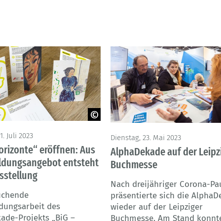
Stitz
© Kurc - BMBF
1. Juli 2023
Dienstag, 23. Mai 2023
rizonte“ eröffnen: Aus
AlphaDekade auf der Leipz
ldungsangebot entsteht
Buchmesse
sstellung
Nach dreijähriger Corona-Pa
uchende
präsentierte sich die Alpha
dungsarbeit des
wieder auf der Leipziger
ade-Projekts „BiG –
Buchmesse. Am Stand konnt