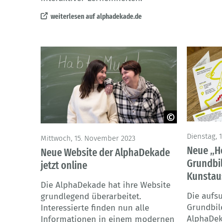
weiterlesen auf alphadekade.de
© Angelo 
© BMBF / Dickten
Dienstag, 1
Mittwoch, 15. November 2023
Neue „Ho
Neue Website der AlphaDekade
Grundbi
jetzt online
Kunstau
Die AlphaDekade hat ihre Website
Die aufs
grundlegend überarbeitet.
Grundbil
Interessierte finden nun alle
AlphaDek
Informationen in einem modernen