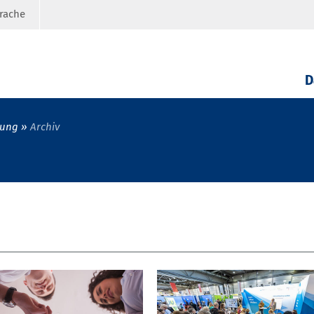
prache
D
rung
Archiv