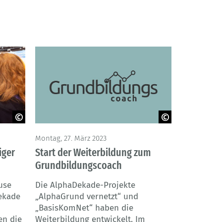
© Corinna Kremers
Montag, 27. März 2023
Start der Weiterbildung zum
iger
Grundbildungscoach
Die AlphaDekade-Projekte
use
„AlphaGrund vernetzt“ und
Dekade
„BasisKomNet“ haben die
Weiterbildung entwickelt. Im
en die