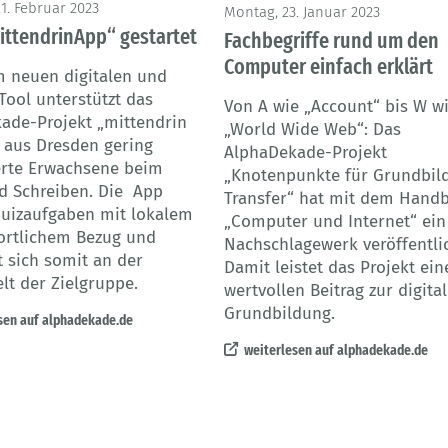
© Feodora - Adobe Stock
21. Februar 2023
Montag, 23. Januar 2023
ittendrinApp“ gestartet
Fachbegriffe rund um den
Computer einfach erklärt
m neuen digitalen und
Tool unterstützt das
Von A wie „Account“ bis W w
ade-Projekt „mittendrin
„World Wide Web“: Das
“ aus Dresden gering
AlphaDekade-Projekt
ierte Erwachsene beim
„Knotenpunkte für Grundbil
d Schreiben. Die App
Transfer“ hat mit dem Hand
Quizaufgaben mit lokalem
„Computer und Internet“ ein
ortlichem Bezug und
Nachschlagewerk veröffentlic
t sich somit an der
Damit leistet das Projekt ein
lt der Zielgruppe.
wertvollen Beitrag zur digita
Grundbildung.
sen auf alphadekade.de
weiterlesen auf alphadekade.de