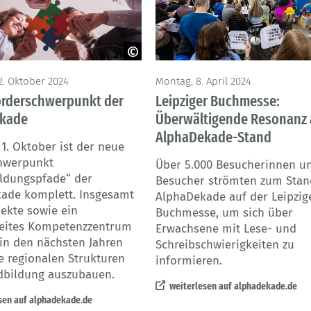
ot - Adobe Stock
© BMBF/bundesfoto/Lammel
2. Oktober 2024
Montag, 8. April 2024
örderschwerpunkt der
Leipziger Buchmesse:
kade
Überwältigende Resonanz 
AlphaDekade-Stand
1. Oktober ist der neue
hwerpunkt
Über 5.000 Besucherinnen u
ldungspfade“ der
Besucher strömten zum Stan
ade komplett. Insgesamt
AlphaDekade auf der Leipzig
jekte sowie ein
Buchmesse, um sich über
eites Kompetenzzentrum
Erwachsene mit Lese- und
 in den nächsten Jahren
Schreibschwierigkeiten zu
e regionalen Strukturen
informieren.
dbildung auszubauen.
weiterlesen auf alphadekade.de
sen auf alphadekade.de