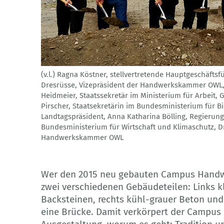
(v.l.) Ragna Köstner, stellvertretende Hauptgeschäf
© BIBB / Fotografin: Virginia Gerard
Dresrüsse, Vizepräsident der Handwerkskammer OWL, P
Heidmeier, Staatssekretär im Ministerium für Arbeit,
Pirscher, Staatsekretärin im Bundesministerium für 
Landtagspräsident, Anna Katharina Bölling, Regierungs
Bundesministerium für Wirtschaft und Klimaschutz, Dr
Handwerkskammer OWL
Wer den 2015 neu gebauten Campus Handwer
zwei verschiedenen Gebäudeteilen: Links k
Backsteinen, rechts kühl-grauer Beton und
eine Brücke. Damit verkörpert der Campus b