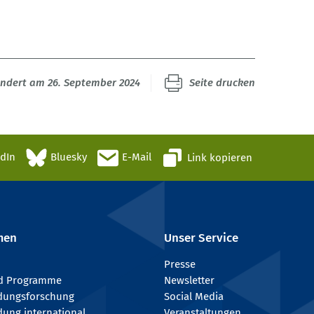
ändert am 26. September 2024
Seite drucken
edIn
Bluesky
E-Mail
Link kopieren
men
Unser Service
Presse
nd Programme
Newsletter
ldungsforschung
Social Media
dung international
Veranstaltungen