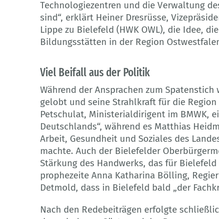
Technologiezentren und die Verwaltung de
sind“, erklärt Heiner Dresrüsse, Vizepräs
Lippe zu Bielefeld (HWK OWL), die Idee, di
Bildungsstätten in der Region Ostwestfalen
Viel Beifall aus der Politik
Während der Ansprachen zum Spatenstich w
gelobt und seine Strahlkraft für die Regio
Petschulat, Ministerialdirigent im BMWK,
Deutschlands“, während es Matthias Heidme
Arbeit, Gesundheit und Soziales des Lande
machte. Auch der Bielefelder Oberbürgermei
Stärkung des Handwerks, das für Bielefeld u
prophezeite Anna Katharina Bölling, Regie
Detmold, dass in Bielefeld bald „der Fachk
Nach den Redebeiträgen erfolgte schließli