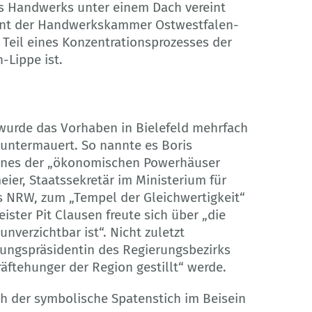
s Handwerks unter einem Dach vereint
ident der Handwerkskammer Ostwestfalen-
e Teil eines Konzentrationsprozesses der
-Lippe ist.
urde das Vorhaben in Bielefeld mehrfach
n untermauert. So nannte es Boris
 eines der „ökonomischen Powerhäuser
ier, Staatssekretär im Ministerium für
s NRW, zum „Tempel der Gleichwertigkeit“
ster Pit Clausen freute sich über „die
nverzichtbar ist“. Nicht zuletzt
rungspräsidentin des Regierungsbezirks
räftehunger der Region gestillt“ werde.
ch der symbolische Spatenstich im Beisein