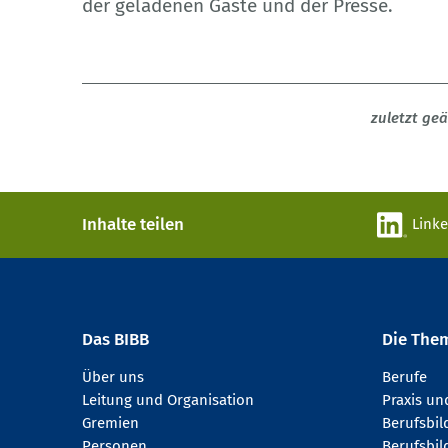
der geladenen Gäste und der Presse.
zuletzt ge
Inhalte teilen
Link
Das BIBB
Die The
Über uns
Berufe
Leitung und Organisation
Praxis u
Gremien
Berufsbi
Personen
Berufsbil