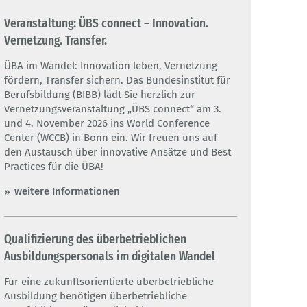
Veranstaltung: ÜBS connect – Innovation.
Wettbewerb InnoVET
Vernetzung. Transfer.
Innovationswettbewerb INVITE
ÜBA im Wandel: Innovation leben, Vernetzung
fördern, Transfer sichern. Das Bundesinstitut für
Forschungs- und Transferinitiative ASCOT+
Berufsbildung (BIBB) lädt Sie herzlich zur
Vernetzungsveranstaltung „ÜBS connect“ am 3.
Berufswettbewerbe Euro- und WorldSkills
und 4. November 2026 ins World Conference
Center (WCCB) in Bonn ein. Wir freuen uns auf
den Austausch über innovative Ansätze und Best
Practices für die ÜBA!
weitere Informationen
Qualifizierung des überbetrieblichen
Ausbildungspersonals im digitalen Wandel
Für eine zukunftsorientierte überbetriebliche
Ausbildung benötigen überbetriebliche