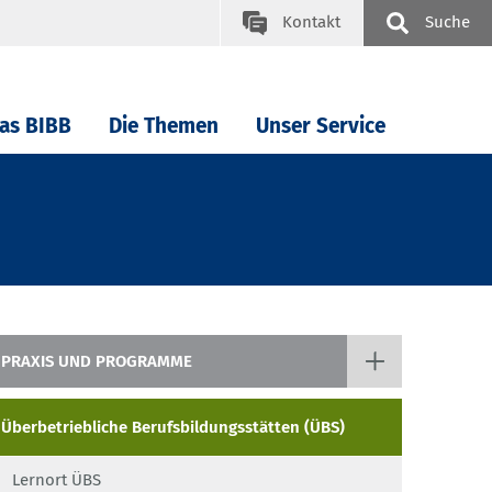
Kontakt
Suche
as BIBB
Die Themen
Unser Service
PRAXIS UND PROGRAMME
Portal für Ausbildungs- und Prüfungspersonal
Überbetriebliche Berufsbildungsstätten (ÜBS)
Leando
Lernort ÜBS
Alphabetisierung