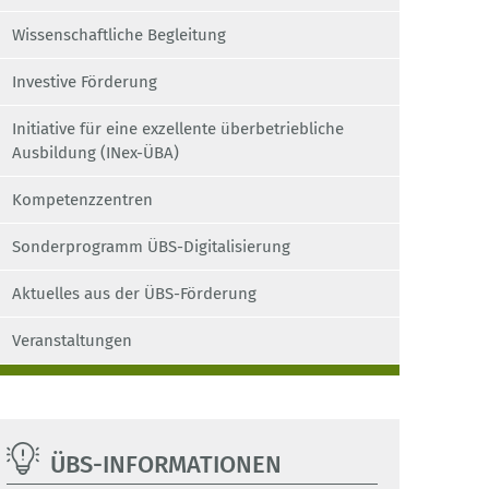
Wissenschaftliche Begleitung
Berufsorientierungsprogramm (BOP)
Investive Förderung
Berufliche Orientierung für Personen mit Flucht-
und Migrationserfahrung (BOFplus)
Initiative für eine exzellente überbetriebliche
Ausbildung (INex-ÜBA)
Modellversuche
Kompetenzzentren
NIB - Nachhaltig im Beruf
Sonderprogramm ÜBS-Digitalisierung
Weiterbildungsmentoring
Aktuelles aus der ÜBS-Förderung
Überbetriebliche Berufsbildungsstätten (ÜBS)
Veranstaltungen
Nationale Agentur Bildung für Europa beim BIBB
Initiative JOBvision
Initiative Klischeefrei
ÜBS-INFORMATIONEN
Initiative Bildungsketten