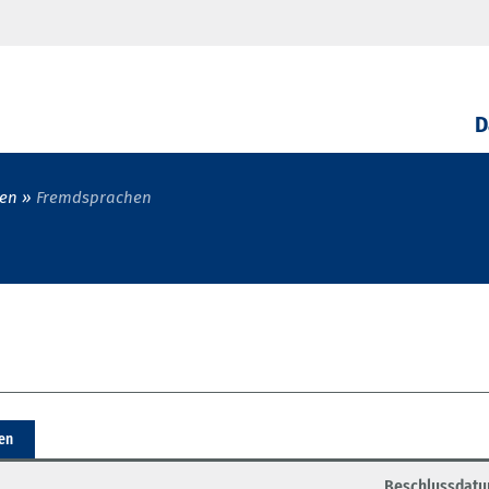
D
en
Fremdsprachen
ren
Beschlussdat