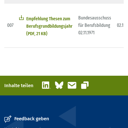
Bundesausschuss
Empfehlung Thesen zum
007
für Berufsbildung
02.11.
Berufsgrundbildungsjahr
02.11.1971
(PDF, 21 KB)
LinkedIn
Bluesky
E-Mail
Inhalte teilen
Link kopieren
Feedback geben