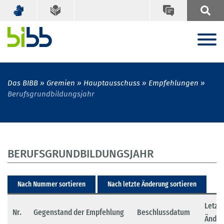
Das BIBB
Gremien
Hauptausschuss
Empfehlungen
Berufsgrundbildungsjahr
BERUFSGRUNDBILDUNGSJAHR
Nach Nummer sortieren
Nach letzte Änderung sortieren
Letzte
Nr.
Gegenstand der Empfehlung
Beschlussdatum
Änder