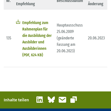
Nr.
Beschlussdatum
Empfehlung
Änderung
Empfehlung zum
Hauptausschuss
Rahmenplan für
25.06.2009
die Ausbildung der
135
(geänderte
20.06.2023
Ausbilder und
Fassung am
Ausbilderinnen
20.06.2023)
(PDF, 624 KB)
LinkedIn
Bluesky
E-Mail
Inhalte teilen
Link kopieren