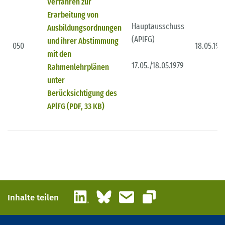
Verfahren zur
Erarbeitung von
Hauptausschuss
Ausbildungsordnungen
(APlFG)
und ihrer Abstimmung
050
18.05.197
mit den
17.05./18.05.1979
Rahmenlehrplänen
unter
Berücksichtigung des
APlFG (PDF, 33 KB)
LinkedIn
Bluesky
E-Mail
Inhalte teilen
Link kopieren