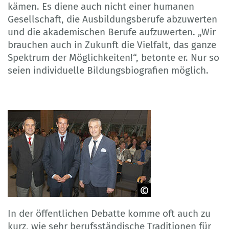
kämen. Es diene auch nicht einer humanen
Gesellschaft, die Ausbildungsberufe abzuwerten
und die akademischen Berufe aufzuwerten. „Wir
brauchen auch in Zukunft die Vielfalt, das ganze
Spektrum der Möglichkeiten!“, betonte er. Nur so
seien individuelle Bildungsbiografien möglich.
von links: Prof. Dr. Reinhold Weiß, Prof.
In der öffentlichen Debatte komme oft auch zu
Dr. Julian Nida-Rümelin, Prof. Dr.
Friedrich Hubert Esser
kurz, wie sehr berufsständische Traditionen für