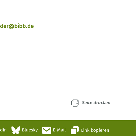
ider@bibb.de
Seite drucken
edIn
Bluesky
E-Mail
Link kopieren