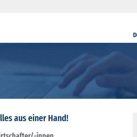
D
lles aus einer Hand!
rtschafter/-innen