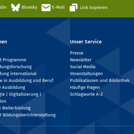
edIn
Bluesky
E-Mail
Link kopieren
men
Unser Service
Presse
nd Programme
Newsletter
ldungsforschung
Social Media
dung international
Veranstaltungen
e in Ausbildung und Beruf
Publikationen und Bibliothek
e Ausbildung
Häufige Fragen
e | Digitalisierung |
Schlagworte A-Z
tion
e Weiterbildung
 Bildungsberichterstattung