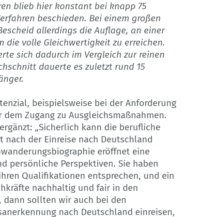
n blieb hier konstant bei knapp 75
erfahren beschieden. Bei einem großen
 Bescheid allerdings die Auflage, an einer
e volle Gleichwer­tig­keit zu erreichen.
rte sich dadurch im Vergleich zur reinen
hschnitt dauerte es zuletzt rund 15
änger.
nzial, beispielsweise bei der Anforde­rung
r dem Zugang zu Ausgleichsmaß­nahmen.
ergänzt: „Sicherlich kann die berufliche
 nach der Einreise nach Deutschland
nwanderungsbiographie eröffnet eine
nd persönliche Perspek­tiven. Sie haben
 ihren Qualifikationen entsprechen, und ein
kräfte nachhaltig und fair in den
 dann sollten wir auch bei den
fsanerkennung nach Deutschland einreisen,