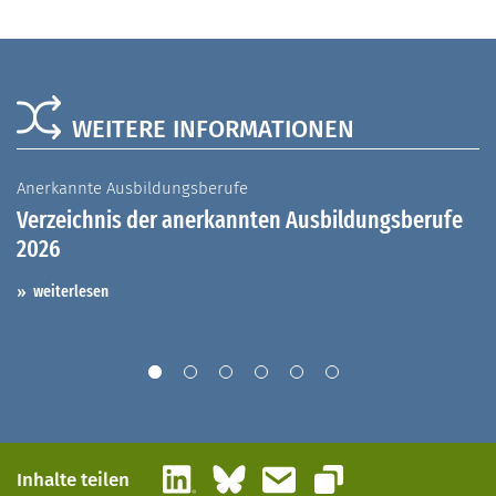
WEITERE INFORMATIONEN
Anerkannte Ausbildungsberufe
A
Verzeichnis der anerkannten Ausbildungsberufe
G
2026
A
I
weiterlesen
LinkedIn
Bluesky
E-Mail
Inhalte teilen
Link kopieren