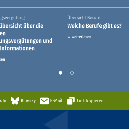
ngsvergütung
Übersicht Berufe
bersicht über die
Welche Berufe gibt es?
hen
weiterlesen
dungsvergütungen und
 Informationen
sen
edIn
Bluesky
E-Mail
Link kopieren