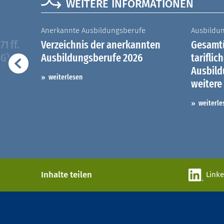
WEITERE INFORMATIONEN
Anerkannte Ausbildungsberufe
Ausbildu
1 ff.
Verzeichnis der anerkannten
Gesamtü
iG)
Ausbildungsberufe 2026
tariflic
Ausbil
weiterlesen
weitere
weiterle
Inhalte teilen
Link