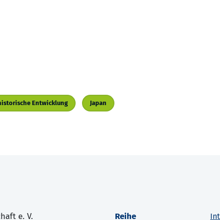
historische Entwicklung
Japan
aft e. V.
Reihe
In