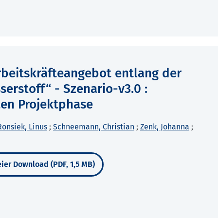
rbeitskräfteangebot entlang der
rstoff“ - Szenario-v3.0 :
ten Projektphase
Ronsiek, Linus
;
Schneemann, Christian
;
Zenk, Johanna
;
ier Download (PDF, 1,5 MB)