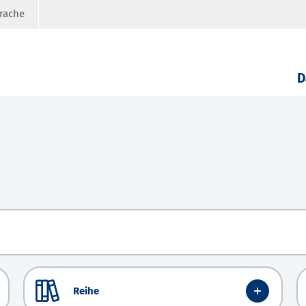
prache
D
Reihe