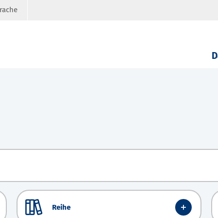
prache
D
Reihe