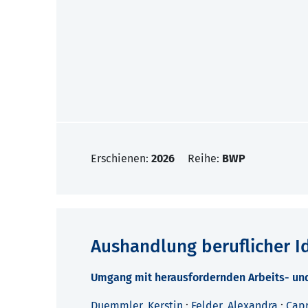
Erschienen:
2026
Reihe:
BWP
Aushandlung beruflicher Id
Umgang mit herausfordernden Arbeits- u
Duemmler, Kerstin
;
Felder, Alexandra
;
Capr