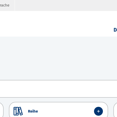
prache
D
Reihe