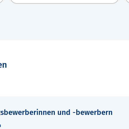
en
gsbewerberinnen und -bewerbern
n