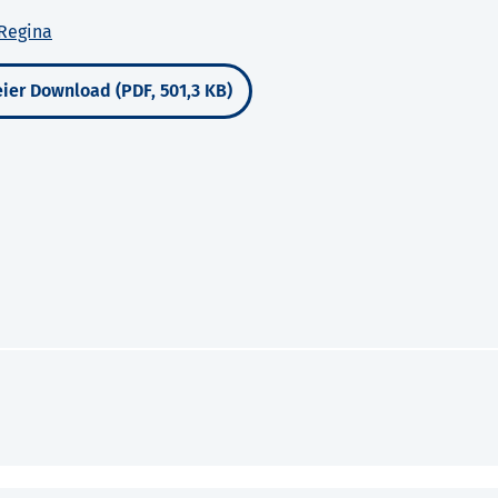
 Regina
ier Download (PDF, 501,3 KB)