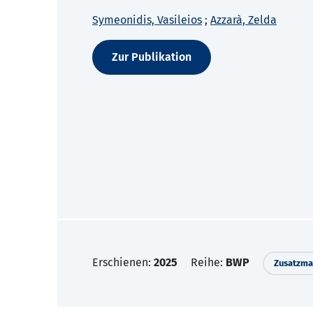
Symeonidis, Vasileios
;
Azzarà, Zelda
Zur Publikation
Erschienen:
2025
Reihe:
BWP
Zusatzmat