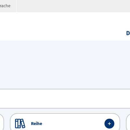
prache
D
Reihe