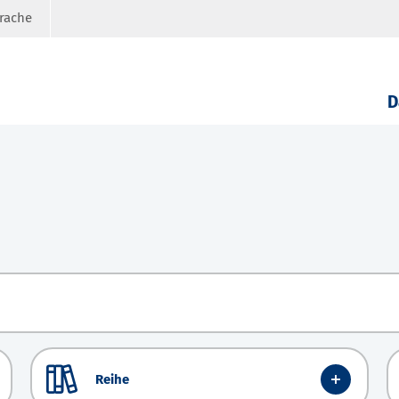
prache
D
Reihe