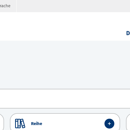
prache
D
Reihe