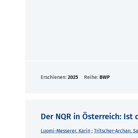
Erschienen:
2025
Reihe:
BWP
Der NQR in Österreich: Ist 
Luomi-Messerer, Karin
;
Tritscher-Archan, S