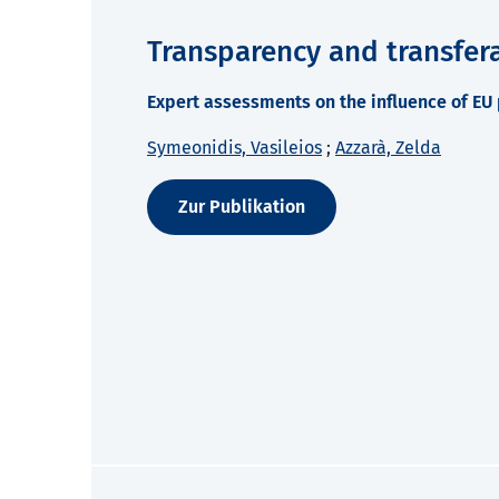
Transparency and transfera
Expert assessments on the influence of EU p
Symeonidis, Vasileios
;
Azzarà, Zelda
Zur Publikation