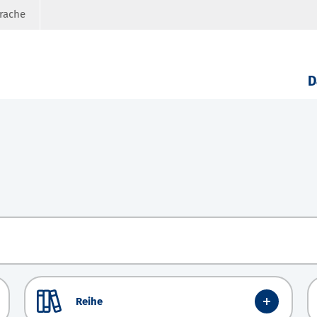
prache
D
Reihe