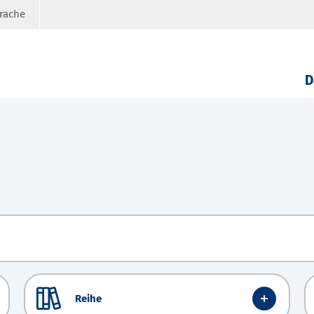
prache
D
Reihe