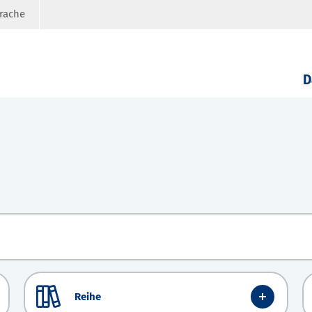
prache
D
Reihe