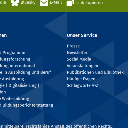
edIn
Bluesky
E-Mail
Link kopieren
men
Unser Service
Presse
nd Programme
Newsletter
ldungsforschung
Social Media
dung international
Veranstaltungen
e in Ausbildung und Beruf
Publikationen und Bibliothek
e Ausbildung
Häufige Fragen
e | Digitalisierung |
Schlagworte A-Z
tion
e Weiterbildung
 Bildungsberichterstattung
nmittelbare, rechtsfähige Anstalt des öffentlichen Rechts.