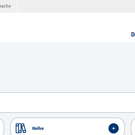
prache
D
Reihe