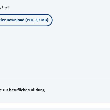
r, Uwe
ier Download (PDF, 3,3 MB)
e zur beruflichen Bildung