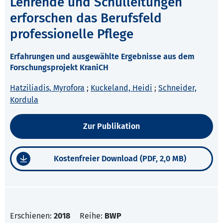
Lehrende und Schulleitungen
erforschen das Berufsfeld
professionelle Pflege
Erfahrungen und ausgewählte Ergebnisse aus dem
Forschungsprojekt KraniCH
Hatziliadis, Myrofora
;
Kuckeland, Heidi
;
Schneider,
Kordula
Zur Publikation
Kostenfreier Download (PDF, 2,0 MB)
Erschienen:
2018
Reihe:
BWP