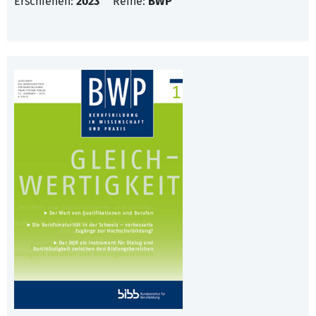
Erschienen:
2023
Reihe:
BWP