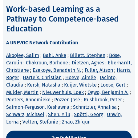
Work-based Learning as a
Pathway to Competence-based
Education
A UNEVOC Network Contribution
Akoojee, Salim
;
Bahl, Anke
;
Billett, Stephen
;
Böse,
Carolin
;
Chakroun, Borhène
;
Dietzen, Agnes
;
Eberhardt,
Christiane
;
Ezekoye, Benadeth N.
;
Fuller, Alison
;
Harris,
Roger
;
Harteis, Christian
;
Hoeve, Aimée
;
Jacinto,
Claudia
;
Kersh, Natasha
;
Kuijer, Wietske
;
Loose, Gert
;
Mulder, Martin
;
Nieuwenhuis, Loek
;
Ogwo, Benjamin A.
;
Peeters, Annemieke
;
Pozzer, José
;
Rushbrook, Peter
;
Salmon-Ferguson, Keshawna
;
Schnitzler, Annalisa
;
Schwarz, Michael
;
Shen, Yilu
;
Spöttl, Georg
;
Unwin,
Lorna
;
Velten, Stefanie
;
Zhao, Zhiqun