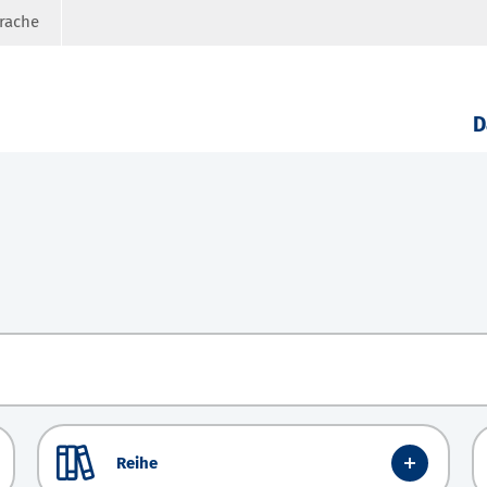
prache
D
Reihe