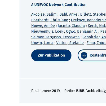
A UNEVOC Network Contribution
Akoojee, Salim
;
Bahl, Anke
;
Billett, Stephe
Eberhardt, Christiane
;
Ezekoye, Benadeth 
Hoeve, Aimée
;
Jacinto, Claudia
;
Kersh, Na
Nieuwenhuis, Loek
;
Ogwo, Benjamin A.
;
Pee
Salmon-Ferguson, Keshawna
;
Schnitzler, A
Unwin, Lorna
;
Velten, Stefanie
;
Zhao, Zhiq
Zur Publikation
Kostenfre
Erschienen:
2019
Reihe:
BIBB Fachbeiträg