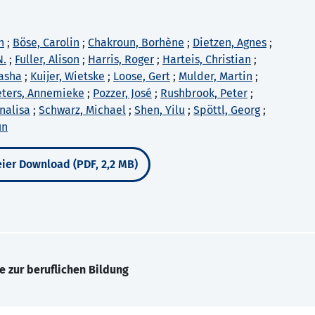
n
;
Böse, Carolin
;
Chakroun, Borhène
;
Dietzen, Agnes
;
N.
;
Fuller, Alison
;
Harris, Roger
;
Harteis, Christian
;
tasha
;
Kuijer, Wietske
;
Loose, Gert
;
Mulder, Martin
;
ters, Annemieke
;
Pozzer, José
;
Rushbrook, Peter
;
nnalisa
;
Schwarz, Michael
;
Shen, Yilu
;
Spöttl, Georg
;
un
ier Download (PDF, 2,2 MB)
e zur beruflichen Bildung