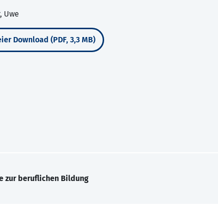
r, Uwe
ier Download (PDF, 3,3 MB)
e zur beruflichen Bildung