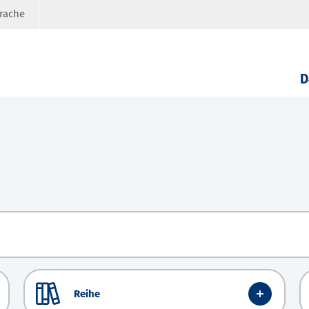
prache
D
Reihe