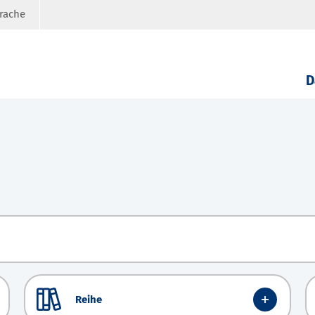
prache
D
Reihe