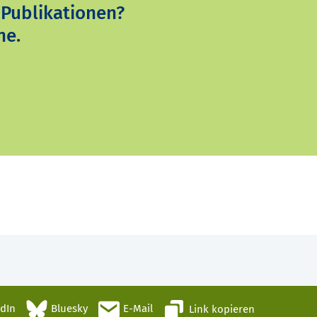
 Publikationen?
ne.
edIn
Bluesky
E-Mail
Link kopieren