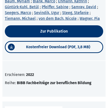
Baum, Myriam
;
Blank, Marco
;
Ehmann, Kathrin
;
Güntürk-Kuhl, Betül
;
Pfeiffer, Sabine
;
Samray, David
;
Seegers, Marco
;
Sevindik, Ugur
;
Steeg, Stefanie
;
Tiemann, Michael
;
von dem Bach, Nicole
;
Wagner, Pia
Zur Publikation
Kostenfreier Download (PDF, 3,8 MB)
Erschienen:
2022
Reihe:
BIBB Fachbeiträge zur beruflichen Bildung