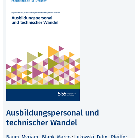
Ausbildungspersonal und
technischer Wandel
Baum, Myriam
;
Blank, Marco
;
Lukowski, Felix
;
Pfeiffer,