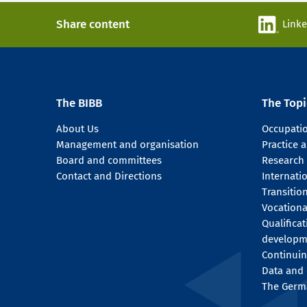
Share content
Link
The BIBB
The Topi
About Us
Occupati
Management and organisation
Practice
Board and committees
Research
Contact and Directions
Internati
Transitio
Vocationa
Qualifica
developm
Continuin
Data and 
The Germ