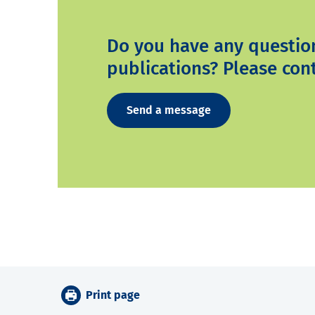
Do you have any questio
publications? Please cont
Send a message
Print page