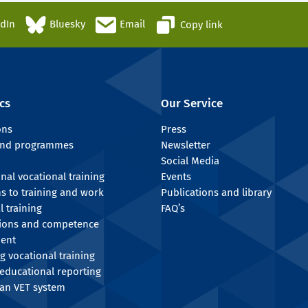
edIn
Bluesky
Email
Copy link
cs
Our Service
ons
Press
 and programmes
Newsletter
Social Media
onal vocational training
Events
ns to training and work
Publications and library
l training
FAQ’s
tions and competence
ent
g vocational training
educational reporting
an VET system