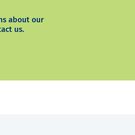
ns about our
act us.