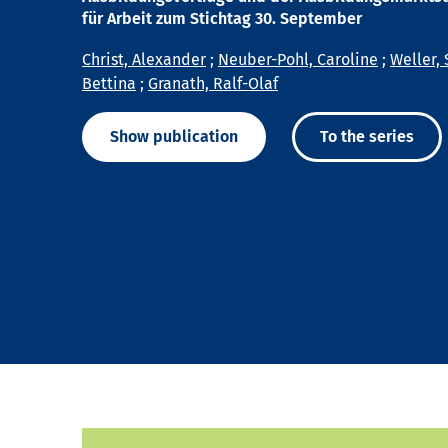
für Arbeit zum Stichtag 30. September
Christ, Alexander
;
Neuber-Pohl, Caroline
;
Weller, 
Bettina
;
Granath, Ralf-Olaf
Show publication
To the series