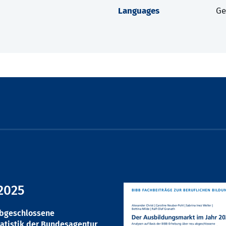
Languages
G
2025
abgeschlossene
atistik der Bundesagentur