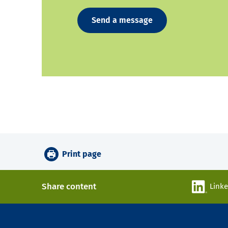
Send a message
Print page
Share content
Link