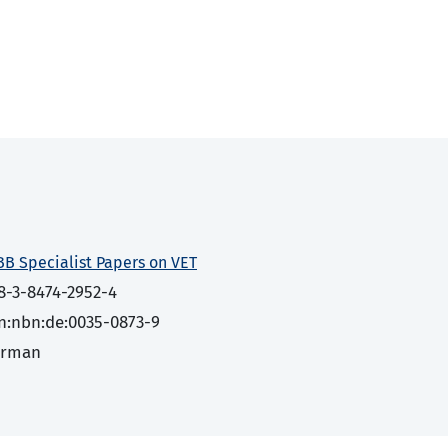
BB Specialist Papers on VET
8-3-8474-2952-4
n:nbn:de:0035-0873-9
erman