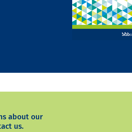
ns about our
act us.