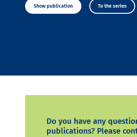
Show publication
To the series
Do you have any questio
publications? Please cont