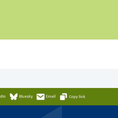
edIn
Bluesky
Email
Copy link