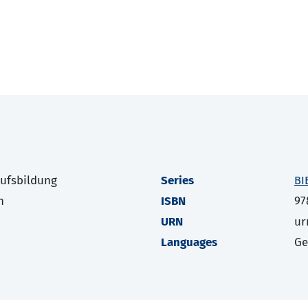
rufsbildung
Series
BI
h
ISBN
97
URN
ur
Languages
G