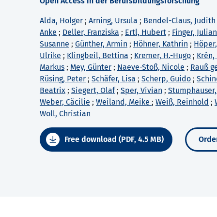
Open Access in der Berufsbildungsforschung
Alda, Holger
;
Arning, Ursula
;
Bendel-Claus, Judith
Anke
;
Deller, Franziska
;
Ertl, Hubert
;
Finger, Julia
Susanne
;
Günther, Armin
;
Höhner, Kathrin
;
Höper,
Ulrike
;
Klingbeil, Bettina
;
Kremer, H.-Hugo
;
Krén,
Markus
;
Mey, Günter
;
Naeve-Stoß, Nicole
;
Rauß ge
Rüsing, Peter
;
Schäfer, Lisa
;
Scherp, Guido
;
Schin
Beatrix
;
Siegert, Olaf
;
Sper, Vivian
;
Stumphauser,
Weber, Cäcilie
;
Weiland, Meike
;
Weiß, Reinhold
;
Woll, Christian
Free download (PDF, 4.5 MB)
Order