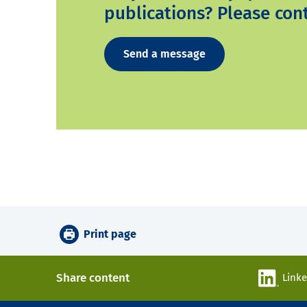
publications? Please cont
Send a message
Print page
Share content
Link