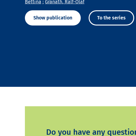
Bettina
;
Granath, Ralf-Olaf
Show publication
To the series
Do you have any questio