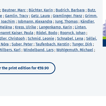
;
Beutner, Marc
;
Büchter, Karin
;
Budrich, Barbara
;
Butz,
ne
;
Gamlin, Tracy
;
Getz, Laura
;
Gramlinger, Franz
;
Grimm,
 Joachim
;
Jobmann, Alexandra
;
Jung, Thomas
;
Kändler,
 Heléna
;
Kress, Ulrike
;
Langenkamp, Karin
;
Linten,
nannt Kaiser, Paula
;
Rödel, Bodo
;
Rooryck, Johan
;
dler, Christoph
;
Schmid, Leonie
;
Schnabel, Lena
;
Séllei,
 Nóra
;
Suber, Peter
;
Taufenbach, Kerstin
;
Tunger, Dirk
;
Wilbers, Karl
;
Windelband, Lars
;
Wohlgemuth, Michael
;
 the print edition for €59.90