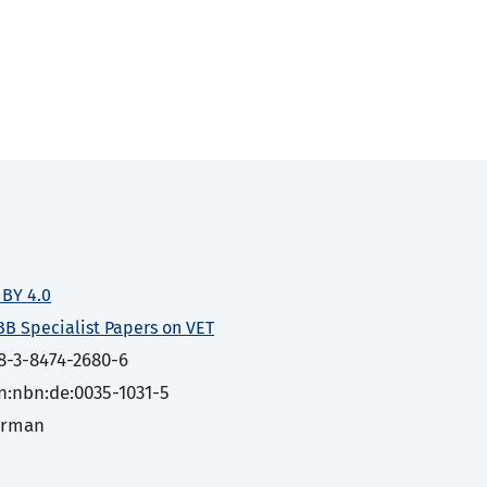
 BY 4.0
BB Specialist Papers on VET
8-3-8474-2680-6
n:nbn:de:0035-1031-5
erman