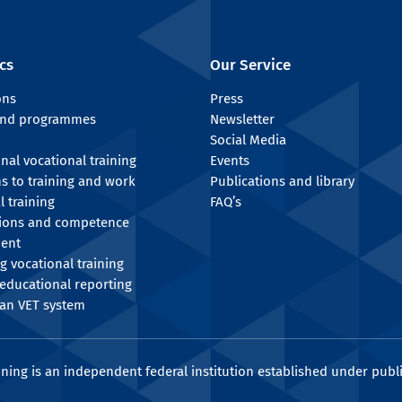
cs
Our Service
ons
Press
 and programmes
Newsletter
Social Media
onal vocational training
Events
ns to training and work
Publications and library
l training
FAQ’s
tions and competence
ent
g vocational training
educational reporting
an VET system
ining is an independent federal institution established under publi