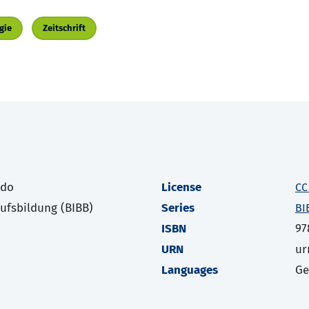
gie
Zeitschrift
odo
License
CC
rufsbildung (BIBB)
Series
BI
ISBN
97
URN
ur
Languages
G