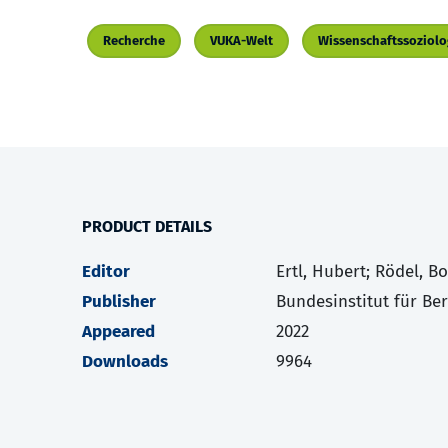
Recherche
VUKA-Welt
Wissenschaftssoziolo
PRODUCT DETAILS
Editor
Ertl, Hubert; Rödel, B
Publisher
Bundesinstitut für Be
Appeared
2022
Downloads
9964