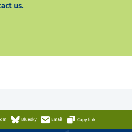
act us.
edIn
Bluesky
Email
Copy link