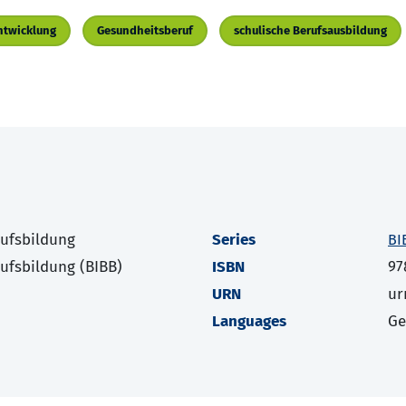
ntwicklung
Gesundheitsberuf
schulische Berufsausbildung
rufsbildung
Series
BI
rufsbildung (BIBB)
ISBN
97
URN
ur
Languages
G