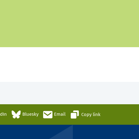
edIn
Bluesky
Email
Copy link