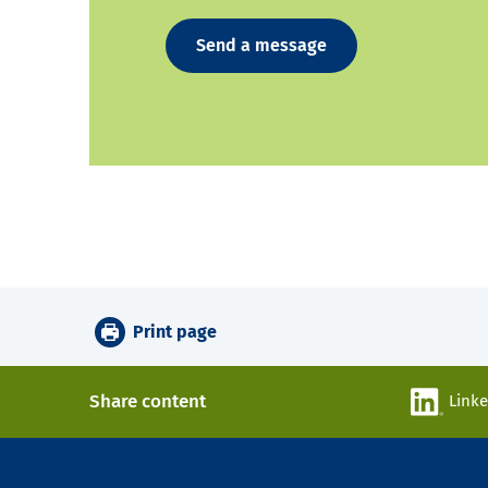
Send a message
Print page
Share content
Link