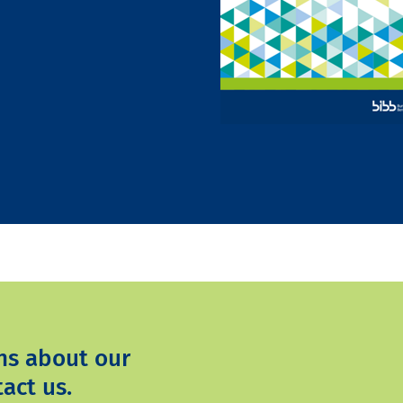
ns about our
act us.