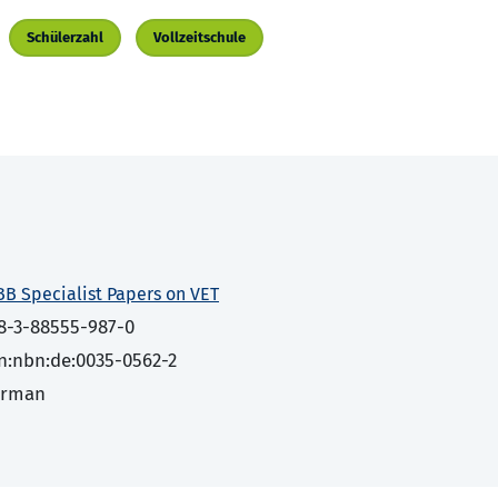
Schülerzahl
Vollzeitschule
BB Specialist Papers on VET
8-3-88555-987-0
n:nbn:de:0035-0562-2
erman