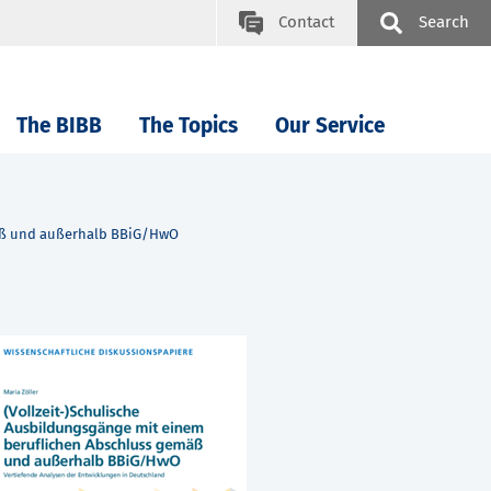
Contact
Search
The BIBB
The Topics
Our Service
mäß und außerhalb BBiG/HwO