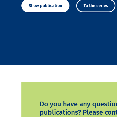
Show publication
To the series
Do you have any questio
publications? Please cont