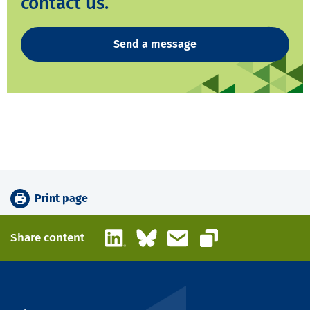
contact us.
Send a message
Print page
LinkedIn
Bluesky
Email
Share content
Copy link