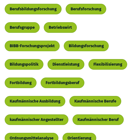
Berufsbildungsforschung
Berufsforschung
Berufsgruppe
Betriebswirt
BIBB-Forschungsprojekt
Bildungsforschung
Bildungspolitik
Dienstleistung
Flexibilisierung
Fortbildung
Fortbildungsberuf
Kaufmännische Ausbildung
Kaufmännische Berufe
kaufmännischer Angestellter
Kaufmännischer Beruf
Ordnungsmittelanalyse
Orientierung