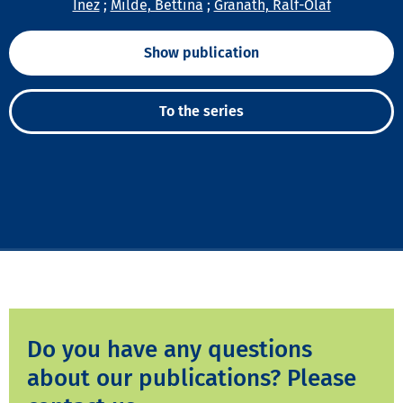
Inez
;
Milde, Bettina
;
Granath, Ralf-Olaf
Show publication
To the series
Do you have any questions
about our publications? Please