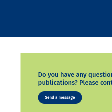
Do you have any questio
publications? Please cont
Send a message