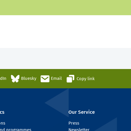
edIn
Bluesky
Email
Copy link
cs
Our Service
ons
Press
 and programmes
Newsletter