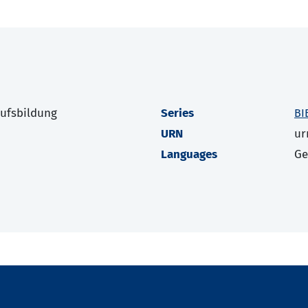
rufsbildung
Series
BI
URN
ur
Languages
G