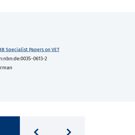
BB Specialist Papers on VET
n:nbn:de:0035-0613-2
erman