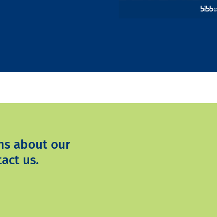
ns about our
act us.