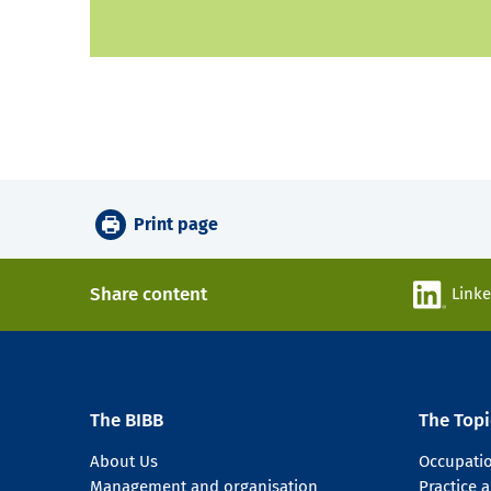
Print page
Share content
Link
The BIBB
The Topi
About Us
Occupati
Management and organisation
Practice