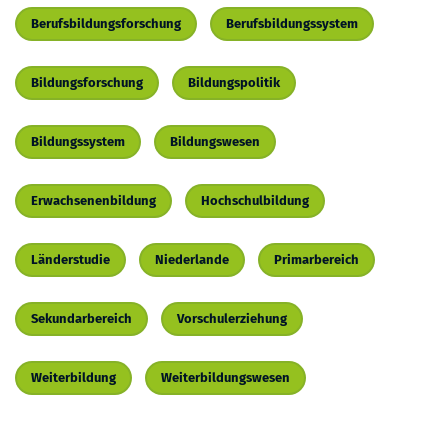
Berufsbildungsforschung
Berufsbildungssystem
Bildungsforschung
Bildungspolitik
Bildungssystem
Bildungswesen
Erwachsenenbildung
Hochschulbildung
Länderstudie
Niederlande
Primarbereich
Sekundarbereich
Vorschulerziehung
Weiterbildung
Weiterbildungswesen