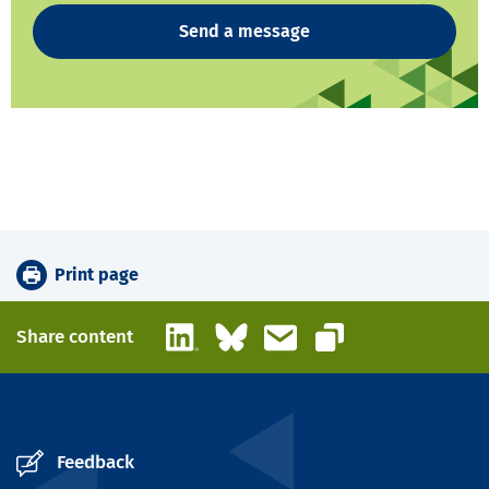
Send a message
Print page
LinkedIn
Bluesky
Email
Share content
Copy link
Feedback